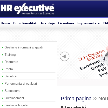
Home
Functionalitati
Avantaje
Licentiere
Implementare
FA
Gestiune informatii angajati
Training
Recrutare
Pontaj
Beneficii
Performanta si evaluari
Succesorat
»
Prima pagina
Nout
Outplacement
Gestiune bugete