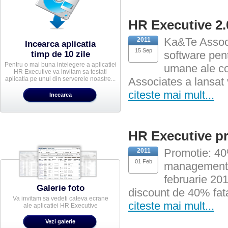
HR Executive 2.
Ka&Te Associ
2011
Incearca aplicatia
15 Sep
software pent
timp de 10 zile
Pentru o mai buna intelegere a aplicatiei
umane ale co
HR Executive va invitam sa testati
aplicatia pe unul din serverele noastre...
Associates a lansat v
citeste mai mult...
HR Executive p
Promotie: 40
2011
01 Feb
managementul
februarie 201
Galerie foto
discount de 40% fata
Va invitam sa vedeti cateva ecrane
citeste mai mult...
ale aplicatiei HR Executive