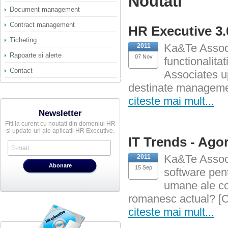
Noutati
Document management
Contract management
HR Executive 3.
Ticheting
Ka&Te Associ
2011
Rapoarte si alerte
07 Nov
functionalita
Contact
Associates up
destinate management
citeste mai mult...
Newsletter
Fiti la curent cu noutati din domeniul HR
si update-uri ale aplicatii HR Executive.
IT Trends - Ago
Ka&Te Associ
2011
15 Sep
software pent
umane ale co
romanesc actual? [Cr
citeste mai mult...