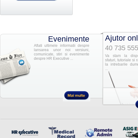
Ajutor on
Evenimente
Aflati ultimele informatii despre
40 735 555
lansarea unor noi versiuni,
comunicate, stiri si evenimente
Va stam la dispo
despre HR Executive ...
sfaturi, tutoriale si
la intrebarile dum
...