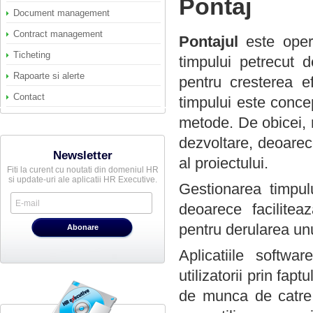
Pontaj
Document management
Contract management
Pontajul
este opera
Ticheting
timpului petrecut d
Rapoarte si alerte
pentru cresterea ef
Contact
timpului este conce
metode. De obicei, 
dezvoltare, deoarec
Newsletter
al proiectului.
Fiti la curent cu noutati din domeniul HR
si update-uri ale aplicatii HR Executive.
Gestionarea timpul
deoarece faciliteaz
pentru derularea unu
Aplicatiile softwa
utilizatorii prin fap
de munca de catre 