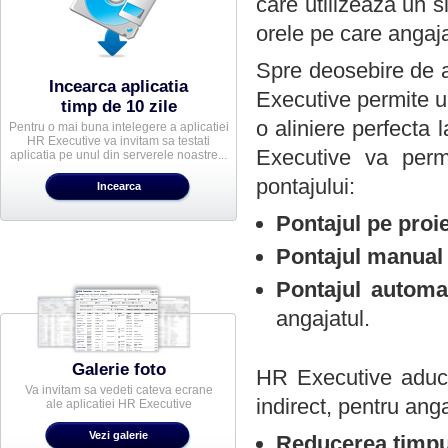
care utilizeaza un s
orele pe care angaja
Spre deosebire de a
Incearca aplicatia
Executive permite u
timp de 10 zile
o aliniere perfecta
Pentru o mai buna intelegere a aplicatiei
HR Executive va invitam sa testati
Executive va permi
aplicatia pe unul din serverele noastre...
pontajului:
Pontajul pe proi
Pontajul manual
Pontajul automa
angajatul.
Galerie foto
HR Executive aduce 
Va invitam sa vedeti cateva ecrane
indirect, pentru anga
ale aplicatiei HR Executive
Reducerea timpu