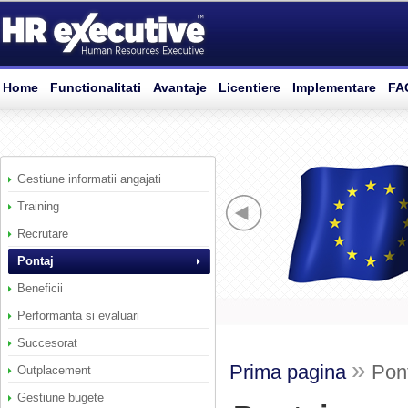
Home
Functionalitati
Avantaje
Licentiere
Implementare
FA
Gestiune informatii angajati
Training
Recrutare
Pontaj
Beneficii
Performanta si evaluari
Succesorat
»
Prima pagina
Pon
Outplacement
Gestiune bugete