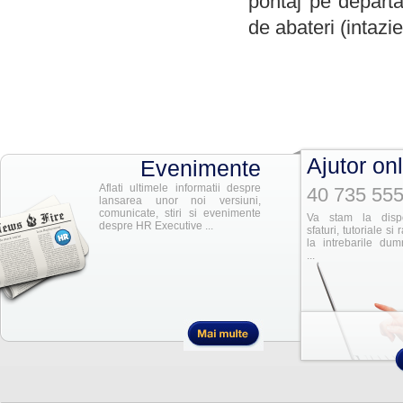
pontaj pe departa
de abateri (intazie
Ajutor on
Evenimente
Aflati ultimele informatii despre
40 735 555
lansarea unor noi versiuni,
comunicate, stiri si evenimente
Va stam la dispo
despre HR Executive ...
sfaturi, tutoriale si
la intrebarile dum
...