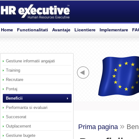
Home
Functionalitati
Avantaje
Licentiere
Implementare
FA
Gestiune informatii angajati
Training
Recrutare
Pontaj
Beneficii
Performanta si evaluari
Succesorat
»
Prima pagina
Bene
Outplacement
Gestiune bugete