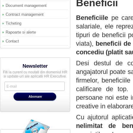
Beneficii
Document management
Contract management
Beneficiile
pe care 
Ticheting
salariale, ele repr
Rapoarte si alerte
tipuri de beneficii 
Contact
viata),
beneficii de
concediu (platit sa
Desi destul de co
Newsletter
angajatorul poate s
Fiti la curent cu noutati din domeniul HR
si update-uri ale aplicatii HR Executive.
firmelor, beneficii
calificare de top.
persoane noi este i
creative in elaborare
Cu ajutorul aplica
nelimitat de
ben