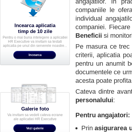
angajatilor. In pr
companiile le ofera
individual angajati
Incearca aplicatia
companiei. Fiecare 
timp de 10 zile
Beneficii
si monitori
Pentru o mai buna intelegere a aplicatiei
HR Executive va invitam sa testati
Pe masura ce trec 
aplicatia pe unul din serverele noastre...
criterii, aplicatia p
pentru un anumit b
documentele ce urme
acesta poate profita
Cateva dintre avan
personalului
:
Galerie foto
Pentru angajatori:
Va invitam sa vedeti cateva ecrane
ale aplicatiei HR Executive
Prin
asigurarea u