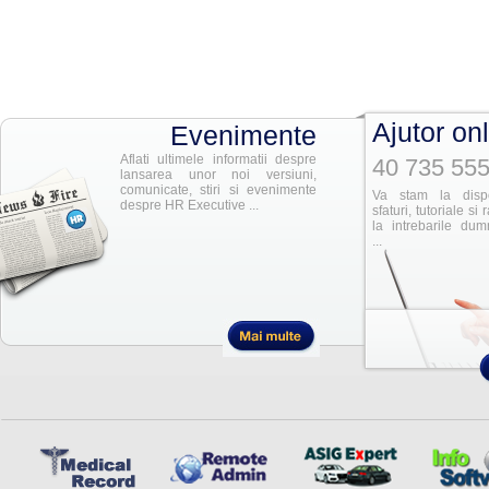
Ajutor on
Evenimente
Aflati ultimele informatii despre
40 735 555
lansarea unor noi versiuni,
comunicate, stiri si evenimente
Va stam la dispo
despre HR Executive ...
sfaturi, tutoriale si
la intrebarile dum
...